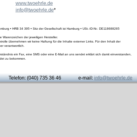
www.twoehrle.de
info@twoehrle.de
*
mburg • HRB 34 395 • Sitz der Gesellschaft ist Hamburg • USt.-ID-Nr.: DE118688265
Warenzeichen der jeweiligen Hersteller.
ntrolle übernehmen wir keine Haftung für die Inhalte externer Links. Für den Inhalt der 
er verantwortlich.
ständnis ein Fax, eine SMS oder eine E-Mail an uns sendet erklärt sich damit einverstanden, 
endet zu bekommen.
Telefon: (040) 735 36 46              e-mail: 
info@twoehrle.de