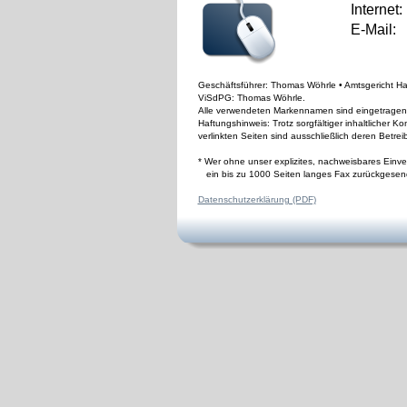
Internet: 
E-Mail:
Geschäftsführer: Thomas Wöhrle • Amtsgericht Ha
ViSdPG: Thomas Wöhrle.
Alle verwendeten Markennamen sind eingetragene 
Haftungshinweis: Trotz sorgfältiger inhaltlicher Ko
verlinkten Seiten sind ausschließlich deren Betreib
* Wer ohne unser explizites, nachweisbares Einver
   ein bis zu 1000 Seiten langes Fax zurückges
Datenschutzerklärung (PDF)